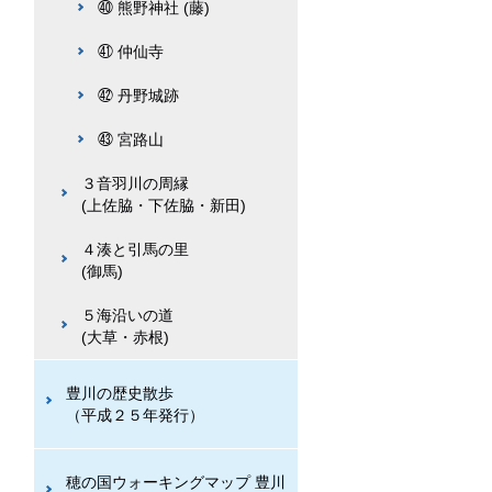
㊵ 熊野神社 (藤)
㊶ 仲仙寺
㊷ 丹野城跡
㊸ 宮路山
３音羽川の周縁
(上佐脇・下佐脇・新田)
４湊と引馬の里
(御馬)
５海沿いの道
(大草・赤根)
豊川の歴史散歩
（平成２５年発行）
穂の国ウォーキングマップ 豊川