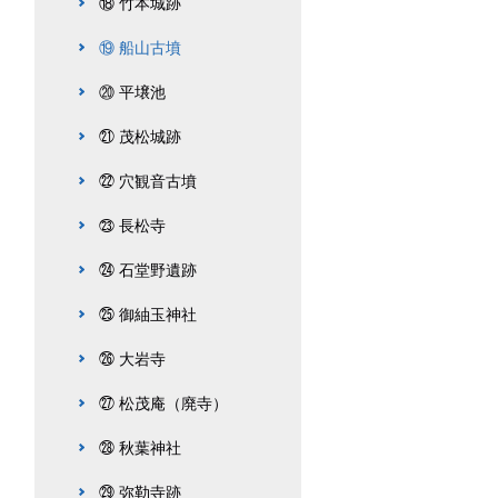
⑱ 竹本城跡
⑲ 船山古墳
⑳ 平壌池
㉑ 茂松城跡
㉒ 穴観音古墳
㉓ 長松寺
㉔ 石堂野遺跡
㉕ 御紬玉神社
㉖ 大岩寺
㉗ 松茂庵（廃寺）
㉘ 秋葉神社
㉙ 弥勒寺跡