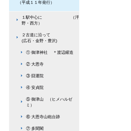
（平成１１年発行）
１駅中心に （泙
野・西方）
２古道に沿って
(広石・金野・豊沢)
① 御津神社 ＊渡辺鑵造
② 大恩寺
③ 囧運院
④ 安貞院
⑤ 御津山 （ヒメハルゼ
ミ）
⑥ 大恩寺山砲台跡
⑦ 多聞閣