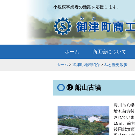
小規模事業者の活躍を応援します。
ホーム
商工会について
ホーム
御津町地域紹介
みと歴史散
⑲ 船山古墳
豊川市八幡
墳も前方後
されていま
15ｍ、前
後円部墳頂