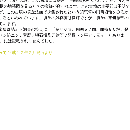
然としませんが、この古墳には築造当時周濠が巡らされていたと考えら
期の地籍図を見るとその痕跡が窺われます。この古墳の主要部は不明で
が、この古墳の墳丘法面で採集されたという須恵質の円筒埴輪をみるか
ごろといわれています。墳丘の残存度は良好ですが、墳丘の東側裾部の
ています。
宝飯郡誌』下調書の控えに、「高サ６間、周囲５７間、面積９０坪、是
セシ跡ニシテ宝暦ノ頃石櫃及刀剣等ヲ発掘セシ事アリ云々」とありま
誌』には記載されませんでした。
って
平成１２年２月発行より