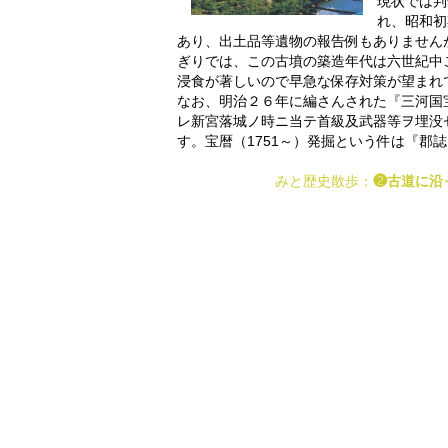
現状では判
れ、昭和初
あり、出土品等遺物の報告例もありません
ぎりでは、この古墳の築造年代は六世紀中
浸食が著しいので早急な保存対策が望まれ
なお、明治２６年に編さんされた『三河国
レ新宮落城ノ時ニ当テ首級及武器等ヲ埋没
す。宝暦（1751～）発掘という件は『郡
みと歴史散歩
：
❷古道に沿