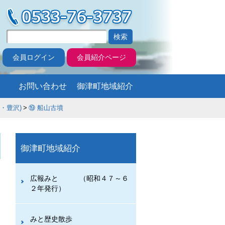
会員ログイン
会員紹介ページ
お問い合わせ
御津町地域紹介
豊沢)
⑲ 船山古墳
御津町地域紹介
広報みと （昭和４７～６
２年発行）
みと歴史散歩