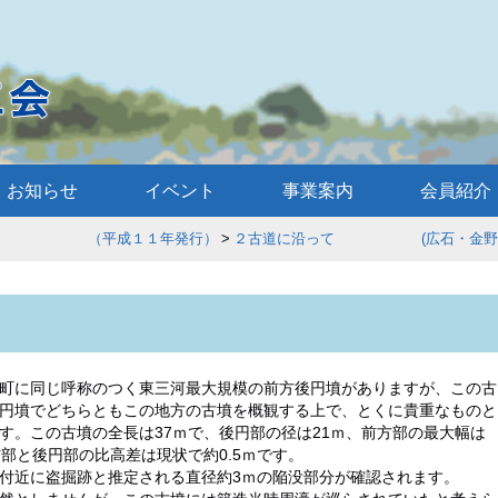
お知らせ
イベント
事業案内
会員紹介
歩 （平成１１年発行）
２古道に沿って (広石・金野・
町に同じ呼称のつく東三河最大規模の前方後円墳がありますが、この古
円墳でどちらともこの地方の古墳を概観する上で、とくに貴重なものと
す。この古墳の全長は37ｍで、後円部の径は21ｍ、前方部の最大幅は
方部と後円部の比高差は現状で約0.5ｍです。
付近に盗掘跡と推定される直径約3ｍの陥没部分が確認されます。