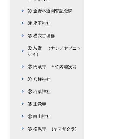
㉚ 金野林道開鑿記念碑
㉛ 座王神社
㉜ 横穴古墳群
㉝ 灰野 （ナシ／ヤブニッ
ケイ）
㉞ 円蔵寺 ＊竹内浦次翁
㉟ 八柱神社
㊱ 稲葉神社
㊲ 正覚寺
㊳ 白山神社
㊴ 松沢寺 (ヤマザクラ)