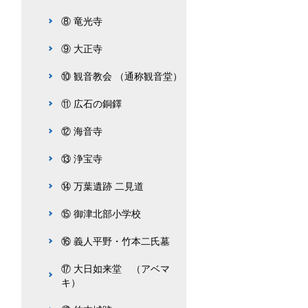
⑧ 竜光寺
⑨ 大正寺
⑩ 観音教会 （通称観音堂）
⑪ 広石の銅鐸
⑫ 海音寺
⑬ 浄宝寺
⑭ 万葉遺跡 二見道
⑮ 御津北部小学校
⑯ 義人平野・竹本二氏墓
⑰ 大日如来堂 （アベマ
キ）