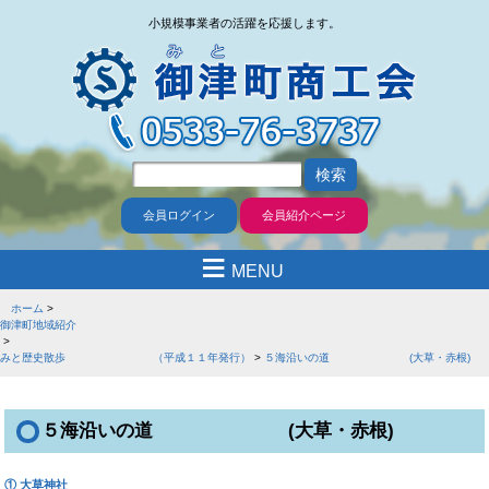
小規模事業者の活躍を応援します。
会員ログイン
会員紹介ページ
≡
MENU
ホーム
御津町地域紹介
みと歴史散歩 （平成１１年発行）
５海沿いの道 (大草・赤根)
５海沿いの道 (大草・赤根)
① 大草神社