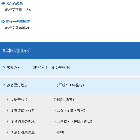
⑨ おかめの墓
赤根字下川１３の１
⑩ 赤根一色陣屋跡
赤根字屋敷地内
御津町地域紹介
広報みと （昭和４７～６２年発行）
みと歴史散歩 （平成１１年発行）
１駅中心に （泙野・西方）
２古道に沿って (広石・金野・豊沢)
３音羽川の周縁 (上佐脇・下佐脇・新田)
４湊と引馬の里 (御馬)