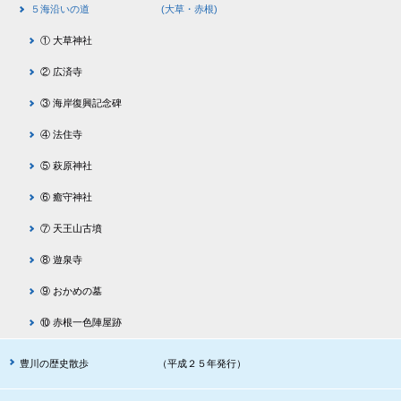
５海沿いの道 (大草・赤根)
① 大草神社
② 広済寺
③ 海岸復興記念碑
④ 法住寺
⑤ 萩原神社
⑥ 癒守神社
⑦ 天王山古墳
⑧ 遊泉寺
⑨ おかめの墓
⑩ 赤根一色陣屋跡
豊川の歴史散歩 （平成２５年発行）