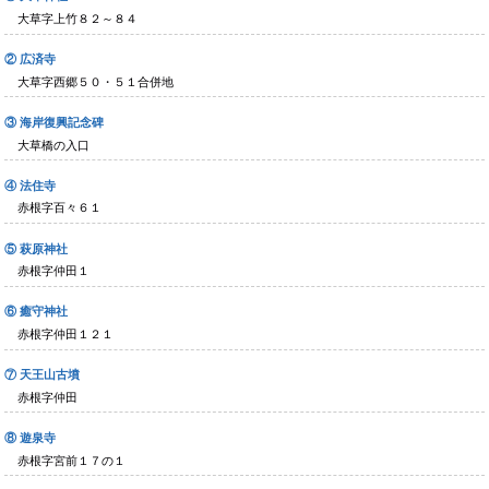
大草字上竹８２～８４
② 広済寺
大草字西郷５０・５１合併地
③ 海岸復興記念碑
大草橋の入口
④ 法住寺
赤根字百々６１
⑤ 萩原神社
赤根字仲田１
⑥ 癒守神社
赤根字仲田１２１
⑦ 天王山古墳
赤根字仲田
⑧ 遊泉寺
赤根字宮前１７の１