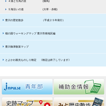
４湊と引馬の里 (御馬)
５海沿いの道 (大草・赤根)
豊川の歴史散歩 （平成２５年発行）
穂の国ウォーキングマップ 豊川市南地区編
豊川御津散策マップ
とよかわ観光ものしり検定 《検定は終了しています》