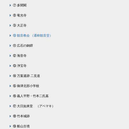
⑦ 多聞閣
⑧ 竜光寺
⑨ 大正寺
⑩ 観音教会 （通称観音堂）
⑪ 広石の銅鐸
⑫ 海音寺
⑬ 浄宝寺
⑭ 万葉遺跡 二見道
⑮ 御津北部小学校
⑯ 義人平野・竹本二氏墓
⑰ 大日如来堂 （アベマキ）
⑱ 竹本城跡
⑲ 船山古墳