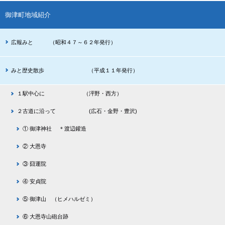
御津町地域紹介
広報みと （昭和４７～６２年発行）
みと歴史散歩 （平成１１年発行）
１駅中心に （泙野・西方）
２古道に沿って (広石・金野・豊沢)
① 御津神社 ＊渡辺鑵造
② 大恩寺
③ 囧運院
④ 安貞院
⑤ 御津山 （ヒメハルゼミ）
⑥ 大恩寺山砲台跡