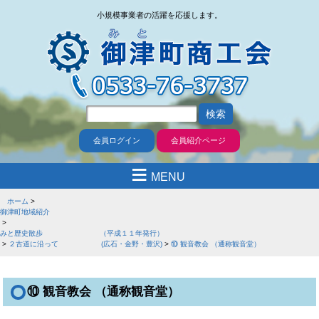
小規模事業者の活躍を応援します。
会員ログイン
会員紹介ページ
≡
MENU
ホーム
御津町地域紹介
みと歴史散歩 （平成１１年発行）
２古道に沿って (広石・金野・豊沢)
⑩ 観音教会 （通称観音堂）
⑩ 観音教会 （通称観音堂）