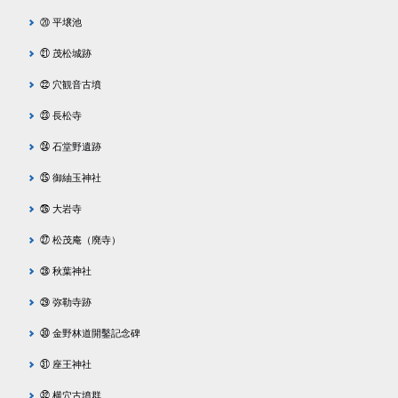
⑳ 平壌池
㉑ 茂松城跡
㉒ 穴観音古墳
㉓ 長松寺
㉔ 石堂野遺跡
㉕ 御紬玉神社
㉖ 大岩寺
㉗ 松茂庵（廃寺）
㉘ 秋葉神社
㉙ 弥勒寺跡
㉚ 金野林道開鑿記念碑
㉛ 座王神社
㉜ 横穴古墳群