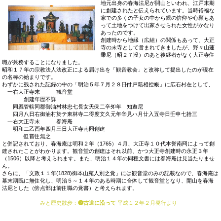
地元出身の春海法尼が開山といわれ、江戸末期
に創建されたと伝えられています。当時裕福な
家での多くの子女の中から親の信仰や心願もあ
って土地をつけて出家させられた女性がかなり
あったのです。
創建時から地縁（広組）の関係もあって、大正
寺の末寺として営まれてきましたが、野々山蓮
乗尼（昭２７没）のあと後継者がなく大正寺住
職が兼務することになりました。
昭和１７年の宗教法人法改正による届け出を「観音教会」と改称して提出したのが現在
の名称の始まりです。
わずかに残された記録の中の「明治５年７月２８日付戸籍相控帳」に広石村在として、
一右大正寺末 観音堂
創建年歴不詳
同縣管轄同郡御油村林忠七長女天保二辛夘年 知遊尼
四月八日右御油村於テ東林寺二得度文久元年辛見ハ月廿入五寺日壬申七拾三
一右大正寺末 春海庵
明和二乙酉年四月三日大正寺南冏創建
但嘗住無之
と併記されており、春海庵は明和２年（1765）４月、大正寺１０代本誉南冏によって創
建されたことがわかります。観音堂の創建はそれ以前、かつ大正寺創建時の永正３年
（1506）以降と考えられます。また、明治１４年の同種文書には春海庵は見当たりませ
ん。
さらに、「文政１１年(1828)御本山宛人別之覚」には観音堂のみの記載なので、春海庵は
幕末期既に無住化し、明治５～１４年のある時期に合体して観音堂となり、開山を春海
法尼とした（傍点部は前住職の覚書）と考えられます。
みと歴史散歩
：
❷古道に沿って
平成１２年２月発行より