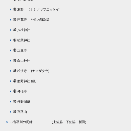
㉝ 灰野 （ナシ／ヤブニッケイ）
㉞ 円蔵寺 ＊竹内浦次翁
㉟ 八柱神社
㊱ 稲葉神社
㊲ 正覚寺
㊳ 白山神社
㊴ 松沢寺 (ヤマザクラ)
㊵ 熊野神社 (藤)
㊶ 仲仙寺
㊷ 丹野城跡
㊸ 宮路山
３音羽川の周縁 (上佐脇・下佐脇・新田)