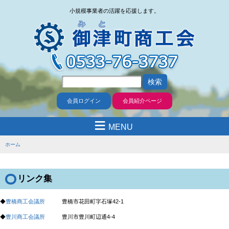
小規模事業者の活躍を応援します。
会員ログイン
会員紹介ページ
≡
MENU
ホーム
リンク集
◆
豊橋商工会議所
豊橋市花田町字石塚42-1
◆
豊川商工会議所
豊川市豊川町辺通4-4