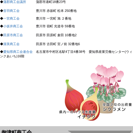
◆
蒲郡商工会議所
蒲郡市港町18番23号
◆
音羽商工会
豊川市 赤坂町 松本 250番地
◆
一宮商工会
豊川市 一宮町 旭 ２番地
◆
小坂井商工会
豊川市 宿町 光道寺 59番地​​​​​​​
◆​​​​​​​
田原市商工会
田原市 田原町 倉田 10番地2​​​​​​​
◆​​​​​​​
渥美商工会
田原市 古田町 宮ノ前 32番地6​​​​​​​
◆​​​​​​​
愛知県商工会連合会
名古屋市中村区名駅4丁目4番38号 愛知県産業労働センター(ウィ
ンクあいち)16階​​​​​​​
御津町商工会