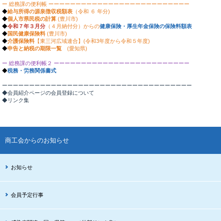
ー 総務課の便利帳 ーーーーーーーーーーーーーーーーーーーーーーーーーー
◆
給与所得の源泉徴収
税額表
（令和 ６ 年分)​
◆
個人市県民税の計算
(豊川市)​
◆
令和７年３月分
（４月納付分）からの
健康保険・厚生年金保険の保険料額表
◆
国民健康保険料
(豊川市)
◆
介護保険料
【東三河広域連合】(令和3年度から令和５年度)
◆
申告と納税の期限一覧
(愛知県)
ー 総務課の便利帳２ ーーーーーーーーーーーーーーーーーーーーーーーーー
◆
税務・労務関係書式
ーーーーーーーーーーーーーーーーーーーーーーーーーーーーーーーーーーー
◆
会員紹介ページの会員登録について
◆
リンク集
商工会からのお知らせ
お知らせ
会員予定行事