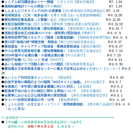
◆
シニア人材活躍促進セミナー開催
２月１９日【愛知労働局】
R7. 1.24
◆
価格転嫁検討ツールの周知
【中小機構】
R7. 1.24
◆
しんきんビジネスフェア2025 出展募集
【(社)東海地区信用金庫協会】
R7. 1.24
​​​◆
地域商談会（三河・知多会場）２月１３日
【あいち産業振興機構】
R６.11.28
◆
愛知県特定最低賃金（２業種）
改正
【愛知労働局】
R６.11.20
◆
技能五輪国際大会
に関する周知【愛知県 労働局 産業人材育成課】
R６.11.19
◆
中小企業景況調査報告書（愛知県概略版）
【愛知県商工会連合会】
R６.10. 7
◆
道路交通法改正/自転車のスマホ・酒気帯び罰則強化
【警察庁】
R６.９. 9
◆
高等技術専門校スキルアップ講座（在職者訓練）
【岡崎高等技術専門校】
R６.９. ５
◆
第13回”地域の絆”情報交換・商談会
【東三河広域経済連合会】
R６.8. 27
◆
最低賃金・キャリアアップ助成金・業務改善助成金
【愛知労働局】
R６.8. 27
◆
中小企業景況調査報告書
（愛知県概略版）
【愛知県商工会連合会】
R６.7. 12
◆
2024年版中小企業白書・小規模企業白書
【中小企業庁】
R６.7. 10
◆
特許庁各種パンフレット 作成
【
特許庁
】
R６.6. 13
◆
あいち地域クラブ活動人材バンクの開設
【愛知県教育委員会】
R６.5. ​​​​​30
◆
愛知働き方改革推進支援センターに働き方改革はお任せください！
【センター】
R６.5.
28
◆
セントレア利用促進キャンペーン
【愛知県】
R６.5. 16
◆
約束手形等の満期日までの期間『60日サイトに短縮』
【中小企業庁】
R６.5. 7
◆
全国連の「本年度の最低賃金審議に向けた対応」
【全国連】
R６.5. 2
◆
配偶者手当の在り方の検討に関する周知について
【厚生労働省】
R６.5. 2
◆
企業等における公正な採用選考の実現要請
【厚生労働省職業安定所】
R６.5. 1
◆
サイバー犯罪対策通信11号・12号
【愛知県警察】
R６.４. 24
◆
とよかわ創業・起業支援ネットワーク『
夜間創業相談
』
【豊川商工会議所】
R６.４. ９
《
もっと見る
》
ー
金利状況
ーーーーーーーーーーーーーーーーーーーーーーーーーーーーー
◆
【
マル経
（小規模事業者経営改善資金貸付）の金利】
適用年月日
令和７年６月２日
１.８０％ ～