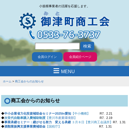
小規模事業者の活躍を応援します。
会員ログイン
会員紹介ページ
≡
MENU
ホーム
商工会からのお知らせ
商工会からのお知らせ
◆
中小企業省力化投資補助金セミナー2025In愛知
【中小機構】
R7. 2.21
◆
次世代自動車購入費補助制度
【豊川市
産業環境部
】
R7. 2.19
◆
事業承継セミナー：継がせる努力 変える承継
３月８日【豊川商工会議所】
R7. 1.31
◆
酒類業振興支援事業費補助金
【国税庁】
R7. 1.31