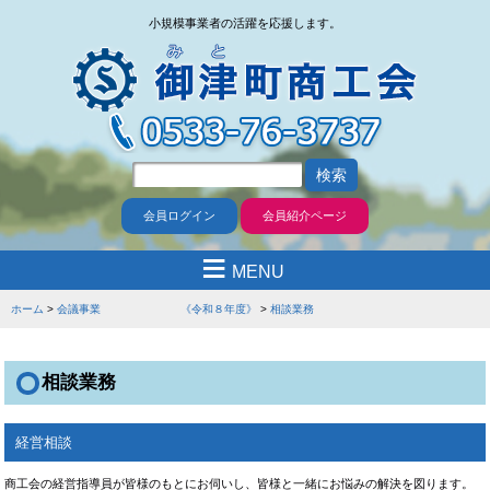
小規模事業者の活躍を応援します。
会員ログイン
会員紹介ページ
≡
MENU
ホーム
会議事業 《令和８年度》
相談業務
相談業務
経営相談
商工会の経営指導員が皆様のもとにお伺いし、皆様と一緒にお悩みの解決を図ります。