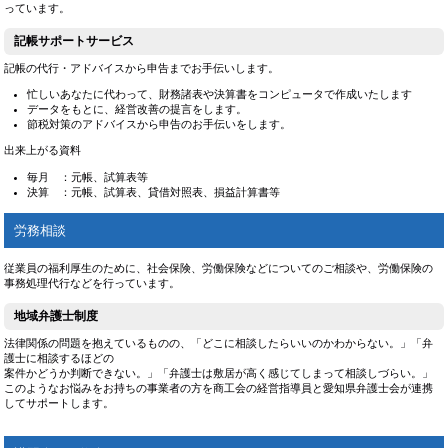
っています。
記帳サポートサービス
記帳の代行・アドバイスから申告までお手伝いします。
忙しいあなたに代わって、財務諸表や決算書をコンピュータで作成いたします
データをもとに、経営改善の提言をします。
節税対策のアドバイスから申告のお手伝いをします。
出来上がる資料
毎月 ：元帳、試算表等
決算 ：元帳、試算表、貸借対照表、損益計算書等
労務相談
従業員の福利厚生のために、社会保険、労働保険などについてのご相談や、労働保険の
事務処理代行などを行っています。
地域弁護士制度
法律関係の問題を抱えているものの、「どこに相談したらいいのかわからない。」「弁
護士に相談するほどの
案件かどうか判断できない。」「弁護士は敷居が高く感じてしまって相談しづらい。」
このようなお悩みをお持ちの事業者の方を商工会の経営指導員と愛知県弁護士会が連携
してサポートします。