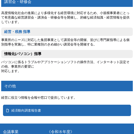
講習会・研修会
高度情報化社会の進展により多様化する経営環境に対応するため、小規模事業者にとっ
て有意義な経営講習会・講演会・研修会等を開催し、的確な経済知識・経営情報を提供
しています。
経営・税務 指導
事業所のニーズに対応した集団事業として講習会等の開催、並びに専門家指導による個
別指導を実施し、特に業種別のきめ細かい講習会等を開催する。
情報化(パソコン）指導
パソコンに係るトラブルやアプリケーションソフトの操作方法、インターネット設定そ
の他、事業所の要望に
対応します。
その他
経営に役立つ情報を会報や窓口で提供しています。
経済動向調査報告書
会議事業 《令和８年度》