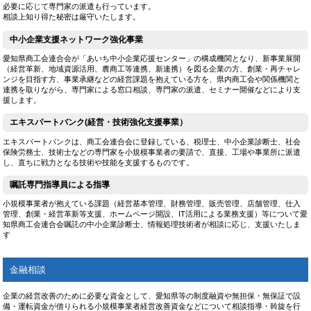
必要に応じて専門家の派遣も行っています。
相談上知り得た秘密は厳守いたします。
中小企業支援ネットワーク強化事業
愛知県商工会連合会が「あいち中小企業応援センター」の構成機関となり、新事業展開
（経営革新、地域資源活用、農商工等連携、新連携）を図る企業の方、創業・再チャレ
ンジを目指す方、事業承継などの経営課題を抱えている方を、県内商工会や関係機関と
連携を取りながら、専門家による窓口相談、専門家の派遣、セミナー開催などにより支
援します。
エキスパートバンク(経営・技術強化支援事業）
エキスパートバンクは、商工会連合会に登録している、税理士、中小企業診断士、社会
保険労務士、技術士などの専門家を小規模事業者の要請で、直接、工場や事業所に派遣
し、直ちに戦力となる技術や技能を支援するものです。
嘱託専門指導員による指導
小規模事業者が抱えている課題（経営基本管理、財務管理、販売管理、店舗管理、仕入
管理、創業・経営革新等支援、ホームページ開設、IT活用による業務支援）等について愛
知県商工会連合会嘱託の中小企業診断士、情報処理技術者が相談に応じ、支援いたしま
す
金融相談
企業の経営改善のために必要な資金として、愛知県等の制度融資や無担保・無保証で設
備・運転資金が借りられる小規模事業者経営改善資金などについて相談指導・斡旋を行