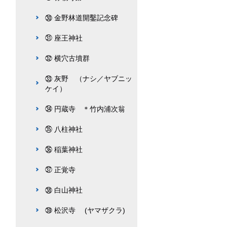
㉚ 金野林道開鑿記念碑
㉛ 座王神社
㉜ 横穴古墳群
㉝ 灰野 （ナシ／ヤブニッ
ケイ）
㉞ 円蔵寺 ＊竹内浦次翁
㉟ 八柱神社
㊱ 稲葉神社
㊲ 正覚寺
㊳ 白山神社
㊴ 松沢寺 (ヤマザクラ)