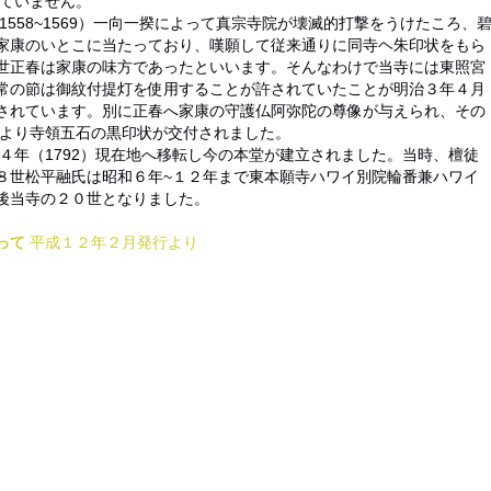
ていません。
1558~1569）一向一揆によって真宗寺院が壊滅的打撃をうけたころ、
家康のいとこに当たっており、嘆願して従来通りに同寺ヘ朱印状をもら
世正春は家康の味方であったといいます。そんなわけで当寺には東照宮
常の節は御紋付提灯を使用することが許されていたことが明治３年４月
されています。別に正春へ家康の守護仏阿弥陀の尊像が与えられ、その
守より寺領五石の黒印状が交付されました。
政４年（1792）現在地へ移転し今の本堂が建立されました。当時、檀徒
８世松平融氏は昭和６年~１２年まで東本願寺ハワイ別院輪番兼ハワイ
後当寺の２０世となりました。
って
平成１２年２月発行より