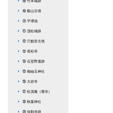
⑱ 竹本城跡
⑲ 船山古墳
⑳ 平壌池
㉑ 茂松城跡
㉒ 穴観音古墳
㉓ 長松寺
㉔ 石堂野遺跡
㉕ 御紬玉神社
㉖ 大岩寺
㉗ 松茂庵（廃寺）
㉘ 秋葉神社
㉙ 弥勒寺跡