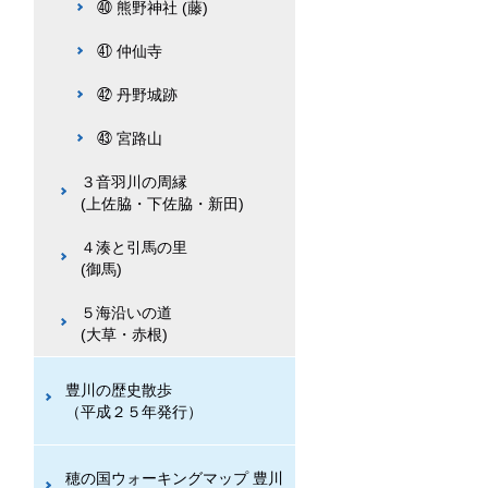
㊵ 熊野神社 (藤)
㊶ 仲仙寺
㊷ 丹野城跡
㊸ 宮路山
３音羽川の周縁
(上佐脇・下佐脇・新田)
４湊と引馬の里
(御馬)
５海沿いの道
(大草・赤根)
豊川の歴史散歩
（平成２５年発行）
穂の国ウォーキングマップ 豊川