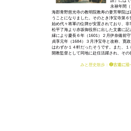
譜』にはで
永禄年間（
海郡青野慈光寺の教明院教寿の妻芳華院は
うことになりました。そのとき浄宝寺第６
始め代々将軍の位牌が安置されており、非
松平了海より赤坂御役所に出した文書に記
縁により慶長６年（1601）２月伊奈備前
貞享元年（1684）３月浄宝寺と改称、寛
はわずか１４軒だったそうです。また、１
開教監督として同地に赴任活躍され、その
みと歴史散歩
：
❷古道に沿