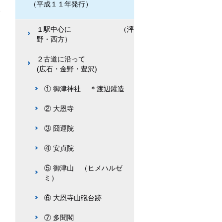
（平成１１年発行）
碧
１駅中心に （泙
野・西方）
２古道に沿って
(広石・金野・豊沢)
① 御津神社 ＊渡辺鑵造
② 大恩寺
③ 囧運院
④ 安貞院
⑤ 御津山 （ヒメハルゼ
ミ）
⑥ 大恩寺山砲台跡
⑦ 多聞閣