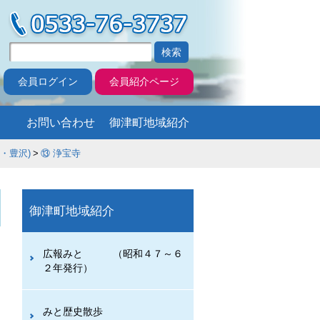
会員ログイン
会員紹介ページ
お問い合わせ
御津町地域紹介
豊沢)
⑬ 浄宝寺
御津町地域紹介
広報みと （昭和４７～６
２年発行）
みと歴史散歩