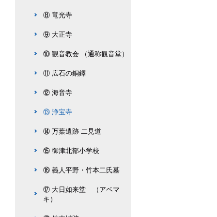
⑧ 竜光寺
⑨ 大正寺
⑩ 観音教会 （通称観音堂）
⑪ 広石の銅鐸
⑫ 海音寺
⑬ 浄宝寺
⑭ 万葉遺跡 二見道
⑮ 御津北部小学校
⑯ 義人平野・竹本二氏墓
⑰ 大日如来堂 （アベマ
キ）