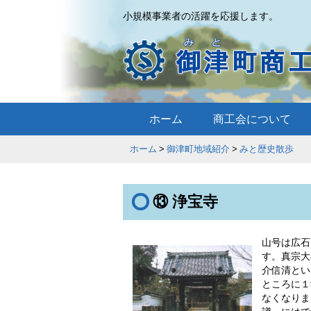
小規模事業者の活躍を応援します。
ホーム
商工会について
ホーム
御津町地域紹介
みと歴史散
⑬ 浄宝寺
山号は広石
す。真宗大
介信清とい
ところに１
なくなりま