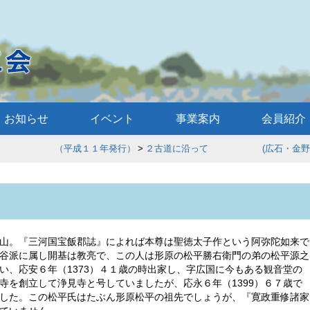
お知らせ
イベント
事業案内
会員紹介
歩 （平成１１年発行）
２古道に沿って (広石・金野・
山。『三河国宝飯郡誌』によれば本尊は聖徳太子作という阿弥陀如来で
谷派に属し開基は教亮で、この人は形原の松平勝右衛門の弟の松平源之
い、応安６年（1373）４１歳の時出家し、字広国に今もある観音堂の
寺を創立して浄見寺と号していましたが、応永６年（1399）６７歳で
した。この松平氏はたぶん形原松平の祖先でしょうが、『寛政重修諸家