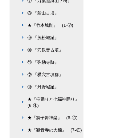
⑦ 『万葉遺跡山下橋』
⑧ 『船山古墳』
★『竹本城趾』 (1-⑦)
⑨ 『茂松城趾』
⑩ 『穴観音古墳』
⑪ 『弥勒寺跡』
⑫ 『横穴古墳群』
⑬ 『丹野城趾』
★『笹踊りと七福神踊り』
(6-④)
★『獅子舞神楽』 (6-⑩)
★『観音寺の大楠』 (7-②)