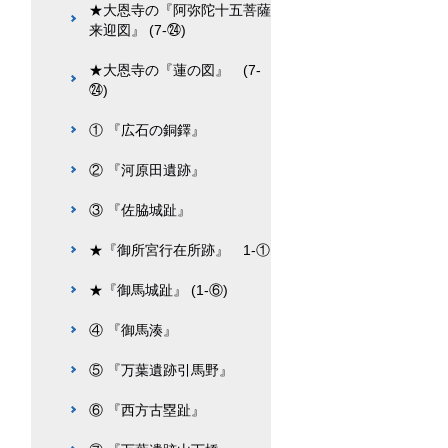
★大恩寺の『阿弥陀十五菩薩
来迎図』 (7-㉔)
★大恩寺の『蓮の図』 (7-
㉔)
① 『広石の銅鐸』
② 『河原田遺跡』
③ 『佐脇城趾』
★『御所宮行在所跡』 1-①
★『御馬城趾』 (1-⑥)
④ 『御馬湊』
⑤ 『万葉遺跡引馬野』
⑥ 『西方古塁趾』