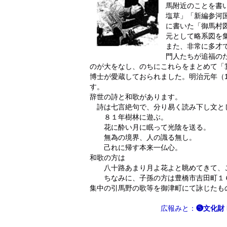
馬附近のことを書
塩草」「新編参河国
に書いた「御馬村
元として略系図を
また、非常に多才
門人たちが追福の
のが大をなし、のちにこれらをまとめて「
博士が愛蔵しておられました。明治元年（1
す。
辞世の詩と和歌があります。
詩は七言絶句で、分り易く読み下し文と
８１年樹林に遊ぶ。
花に酔い月に眠って光陰を送る。
無為の境界、人の識る無し。
己れに帰す本来一仏心。
和歌の方は
八十路あまり月よ花よと眺めてきて、こ
ちなみに、子孫の方は豊橋市吉田町１６
集中の引馬野の歌等を御津町にて詠じたも
広報みと
：
❺文化財