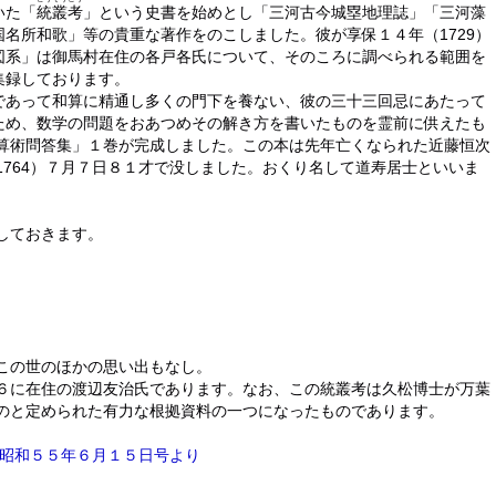
いた「
統叢考
」という史書を始めとし「三河古今城塁地理誌」「三河藻
名所和歌」等の貴重な著作をのこしました。彼が享保１４年（1729）
図系」は御馬村在住の各戸各氏について、そのころに調べられる範囲を
集録しております。
であって和算に精通し多くの門下を養ない、彼の三十三回忌にあたって
ため、数学の問題をおあつめその解き方を書いたものを霊前に供えたも
算術問答集」１巻が完成しました。この本は先年亡くなられた近藤恒次
764）７月７日８１才で没しました。おくり名して道寿居士といいま
しておきます。
の世のほかの思い出もなし。
に在住の渡辺友治氏であります。なお、この統叢考は久松博士が万葉
のと定められた有力な根拠資料の一つになったものであります。
昭和５５年６月１５日号より