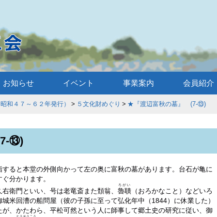
お知らせ
イベント
事業案内
会員紹介
和４７～６２年発行）
５文化財めぐり
★『渡辺富秋の墓』 (7-⑬)
-⑬)
詣すると本堂の外側向かって左の奥に富秋の墓があります。台石が亀に
すぐ分かります。
ろがい
久右衛門といい、号は老竜斎また頽翁、
魯聵
（おろかなこと）などいろ
城米回漕の船問屋（彼の子孫に至って弘化年中（1844）に休業した）
たが、かたわら、平松可然という人に師事して郷土史の研究に従い、御
とうそうこう