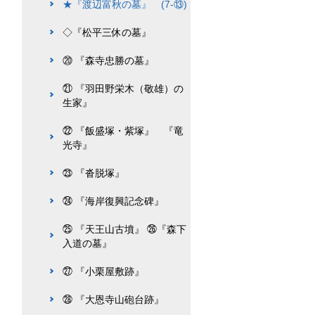
★『渡辺富秋の墓』 (7-⑬)
◇『松平三休の墓』
⑳ 『森寺忠勝の墓』
㉑ 『羽田野栄木（敬雄）の
生家』
㉒ 『飯盛塚・紫塚』 『竜
光寺』
㉓ 『沓脱塚』
㉔ 『海岸復興記念碑』
㉕ 『天王山古墳』 ㉖『森下
入道の墓』
㉗ 『小栗屋敷跡』
㉘ 『大恩寺山砲台跡』