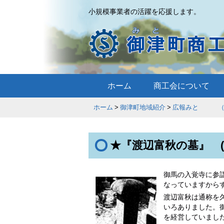
小規模事業者の活躍を応援します。
ホーム
商工会について
ホーム
御津町地域紹介
広報みと （昭
★『渡辺富秋の墓』 (7
御馬の入覚寺に参
なっていますから
渡辺富秋は通称を
いろありました。御
を経営していまし