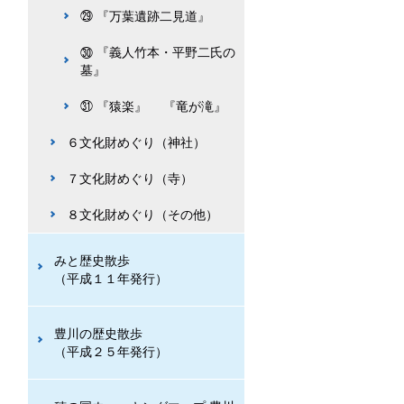
㉙ 『万葉遺跡二見道』
㉚ 『義人竹本・平野二氏の
墓』
㉛ 『猿楽』 『竜が滝』
６文化財めぐり（神社）
７文化財めぐり（寺）
８文化財めぐり（その他）
みと歴史散歩
（平成１１年発行）
豊川の歴史散歩
（平成２５年発行）