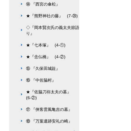
⑭ 『西宮の傘松』
★『熊野神社の藤』 (7-⑳)
◇『岡本賢次氏の義太夫節語
り』
★『七本塚』 (4-①)
★『念仏橋』 (4-②)
⑮ 『久保田城趾』
⑯ 『中佐脇村』
★『佐脇刀祢太夫の墓』
(6-②)
⑰ 『俠客雲風亀吉の墓』
⑱ 『万葉遺跡安礼の崎』