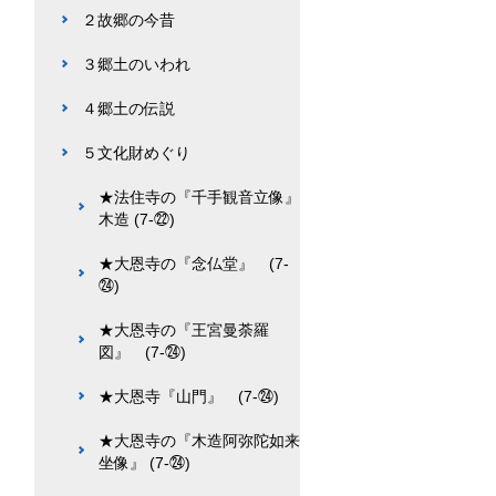
２故郷の今昔
３郷土のいわれ
４郷土の伝説
５文化財めぐり
★法住寺の『千手観音立像』
木造 (7-㉒)
★大恩寺の『念仏堂』 (7-
㉔)
★大恩寺の『王宮曼荼羅
図』 (7-㉔)
★大恩寺『山門』 (7-㉔)
★大恩寺の『木造阿弥陀如来
坐像』 (7-㉔)