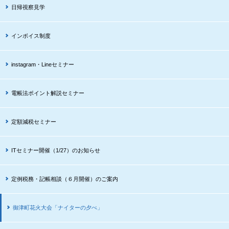
日帰視察見学
インボイス制度
instagram・Lineセミナー
電帳法ポイント解説セミナー
定額減税セミナー
ITセミナー開催（1/27）のお知らせ
定例税務・記帳相談（６月開催）のご案内
御津町花火大会「ナイターの夕べ」