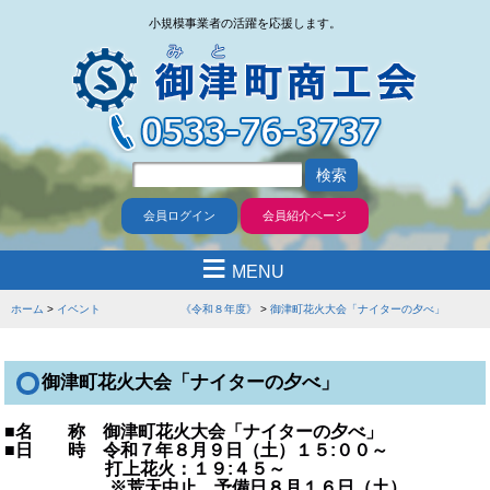
小規模事業者の活躍を応援します。
会員ログイン
会員紹介ページ
≡
MENU
ホーム
イベント 《令和８年度》
御津町花火大会「ナイターの夕べ」
御津町花火大会「ナイターの夕べ」
■名 称 御津町花火大会「ナイターの夕べ」
■日 時 令和７年８月９日（土）１５:００～
打上花火：１９:４５～
※荒天中止 予備日８月１６日（土）