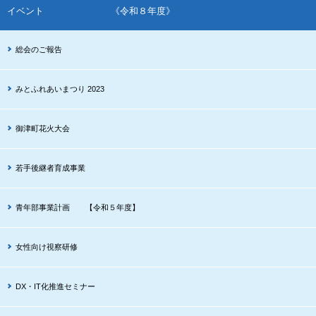
イベント 《令和８年度》
総会のご報告
みとふれあいまつり 2023
御津町花火大会
若手後継者育成事業
青年部事業計画 【令和５年度】
女性向け視察研修
DX・IT化推進セミナー