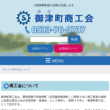
小規模事業者の活躍を応援します。
会員ログイン
会員紹介ページ
≡
MENU
ホーム
商工会について
商工会について
御津町商工会は、愛知県豊川市御津町（旧宝飯郡御津町）に昭和２年に商工業者の親睦
と改善を図るための任意団体「発展会」として発作し、昭和３６年に「御津町商工会」
として設立する。