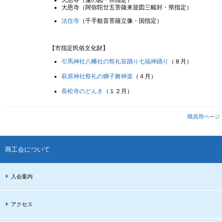
大恩寺（阿弥陀廿五菩薩来迎図三幅対・県指定）
法住寺
（千手観音菩薩立像・国指定）
【市指定民俗文化財】
引馬神社八幡社の祭礼笹踊り七福神踊り
（８月）
萩原神社祭礼の獅子舞神楽
（４月）
長松寺のどんき
（１２月）
職員用ページ
商工会について
入会案内
アクセス