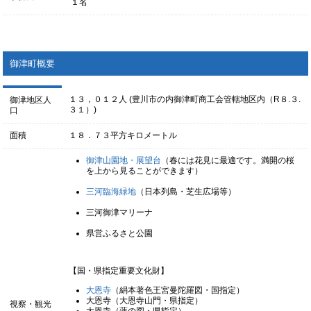
１名
御津町概要
１３，０１２人 (豊川市の内御津町商工会管轄地区内（R８.３.
御津地区人
３１）)
口
面積
１８．７３平方キロメートル
御津山園地・展望台
（春には花見に最適です。満開の桜
を上から見ることができます）
三河臨海緑地
（日本列島・芝生広場等）
三河御津マリーナ
県営ふるさと公園
【国・県指定重要文化財】
大恩寺
（絹本著色王宮曼陀羅図・国指定）
大恩寺（大恩寺山門・県指定）
視察・観光
大恩寺（蓮の図・県指定）