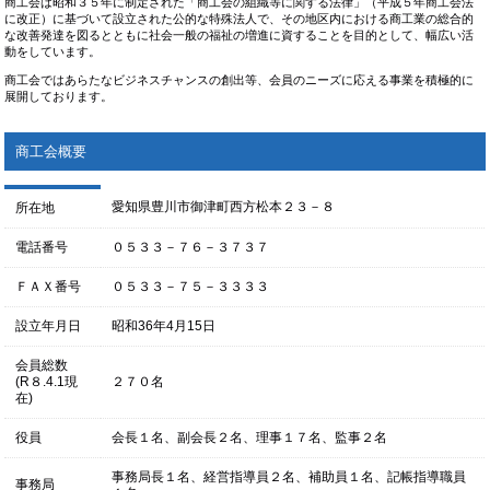
商工会は昭和３５年に制定された「商工会の組織等に関する法律」（平成５年商工会法
に改正）に基づいて設立された公的な特殊法人で、その地区内における商工業の総合的
な改善発達を図るとともに社会一般の福祉の増進に資することを目的として、幅広い活
動をしています。
商工会ではあらたなビジネスチャンスの創出等、会員のニーズに応える事業を積極的に
展開しております。
商工会概要
愛知県豊川市御津町西方松本２３－８
所在地
電話番号
０５３３－７６－３７３７
ＦＡＸ番号
０５３３－７５－３３３３
設立年月日
昭和36年4月15日
会員総数
(R８.4.1現
２７０名
在)
役員
会長１名、副会長２名、理事１７名、監事２名
事務局長１名、経営指導員２名、補助員１名、記帳指導職員
事務局