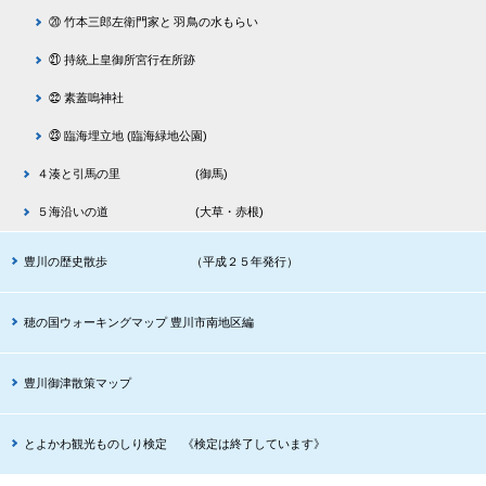
⑳ 竹本三郎左衛門家と 羽鳥の水もらい
㉑ 持統上皇御所宮行在所跡
㉒ 素蓋嗚神社
㉓ 臨海埋立地 (臨海緑地公園)
４湊と引馬の里 (御馬)
５海沿いの道 (大草・赤根)
豊川の歴史散歩 （平成２５年発行）
穂の国ウォーキングマップ 豊川市南地区編
豊川御津散策マップ
とよかわ観光ものしり検定 《検定は終了しています》