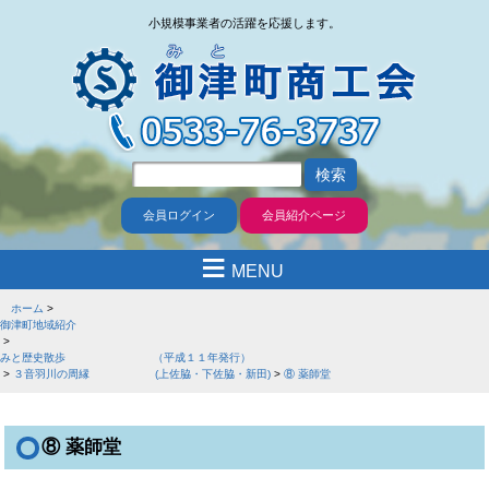
小規模事業者の活躍を応援します。
会員ログイン
会員紹介ページ
≡
MENU
ホーム
御津町地域紹介
みと歴史散歩 （平成１１年発行）
３音羽川の周縁 (上佐脇・下佐脇・新田)
⑧ 薬師堂
⑧ 薬師堂