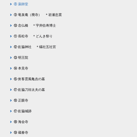
⑧ 薬師堂
⑨ 竜泉庵（廃寺） ＊岩瀬忠震
⑩ 念仏橋 ＊宇井伯寿博士
⑪ 長松寺 ＊どんき祭り
⑫ 佐脇神社 ＊欇社五社宮
⑬ 明王院
⑭ 本見寺
⑮ 侠客雲風亀吉の墓
⑰ 佐脇刀祢太夫の墓
⑯ 正眼寺
⑰ 佐脇城跡
⑱ 海会寺
⑲ 蔵春寺