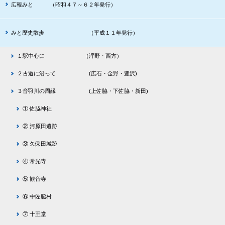
広報みと （昭和４７～６２年発行）
みと歴史散歩 （平成１１年発行）
１駅中心に （泙野・西方）
２古道に沿って (広石・金野・豊沢)
３音羽川の周縁 (上佐脇・下佐脇・新田)
① 佐脇神社
② 河原田遺跡
③ 久保田城跡
④ 常光寺
⑤ 観音寺
⑥ 中佐脇村
⑦ 十王堂