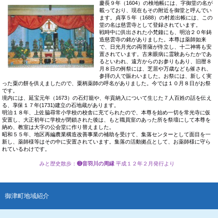
慶長９年
（1604）の検地帳には、字御堂の名が
載っており、現在もその附近を御堂と呼んでい
ます。貞享５年（1688）の村差出帳には、この
堂の名は慈雲寺として登録されています。
戦時中に供出された小梵鐘にも、明治２０年鋳
造慈雲寺の銘がありました。本尊は薬師如来
で、日光月光の両菩薩が侍立し、十二神将も安
置されています。古来眼病に霊験あらたかであ
るといわれ、遠方からのお参りもあり、旧暦８
月８日の例祭には、芝居や万歳なども催され、
参拝の人で賑わいました。お祭には、新しく実
った粟の餅を供えましたので、粟柄薬師の呼名がありました。今では１０月８日がお祭
です。
境内には、延宝元年（1673）の石灯籠や、年貢納入について生じた７人百姓の話を伝え
る、享保１７年(1731)建立の石地蔵があります。
明治１８年、上佐脇尋常小学校の校舎に充てられたので、本尊を始め一切を常光寺に仮
安置し、大正初年に学校が閉鎖された後は、もと職員室のあった所を祭壇にして本尊を
納め、教室は大字の公会堂に作り替えました。
昭和５５年、地区再編農業構造改善事業の補助を受けて、集落センターとして面目を一
新し、薬師様等はその中に安置されています。集落の活動拠点として、お薬師様に守ら
れているわけです。
みと歴史散歩
：
❸音羽川の周縁
平成１２年２月発行より
御津町地域紹介