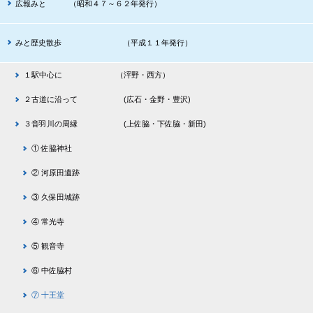
広報みと （昭和４７～６２年発行）
みと歴史散歩 （平成１１年発行）
１駅中心に （泙野・西方）
２古道に沿って (広石・金野・豊沢)
３音羽川の周縁 (上佐脇・下佐脇・新田)
① 佐脇神社
② 河原田遺跡
③ 久保田城跡
④ 常光寺
⑤ 観音寺
⑥ 中佐脇村
⑦ 十王堂