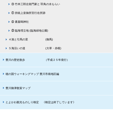
⑳ 竹本三郎左衛門家と 羽鳥の水もらい
㉑ 持統上皇御所宮行在所跡
㉒ 素蓋嗚神社
㉓ 臨海埋立地 (臨海緑地公園)
４湊と引馬の里 (御馬)
５海沿いの道 (大草・赤根)
豊川の歴史散歩 （平成２５年発行）
穂の国ウォーキングマップ 豊川市南地区編
豊川御津散策マップ
とよかわ観光ものしり検定 《検定は終了しています》