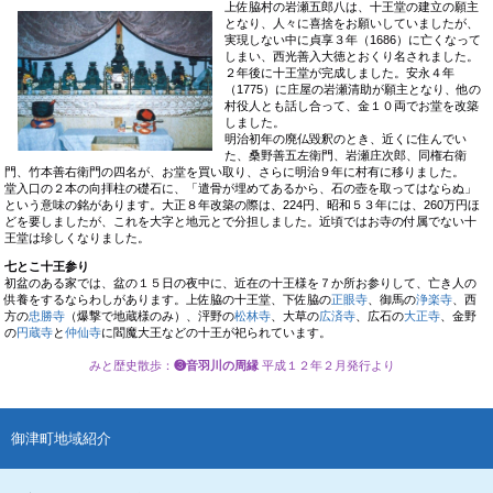
上佐脇村の岩瀬
五郎八は、十王堂の建立の願主
となり、人々に喜捨をお願いしていましたが、
実現しない中に貞享３年（1686）に亡くなって
しまい、西光善入大徳とおくり名されました。
２年後に十王堂が完成しました。安永４年
（1775）に庄屋の岩瀬清助が願主となり、他の
村役人とも話し合って、金１０両でお堂を改築
しました。
明治初年の廃仏毀釈のとき、近くに住んでい
た、桑野善五左衛門、岩瀬庄次郎、同権右衛
門、竹本善右衛門の四名が、お堂を買い取り、さらに明治９年に村有に移りました。
堂入口の２本の向拝柱の礎石に、「遣骨が埋めてあるから、石の壺を取ってはならぬ」
という意味の銘があります。大正８年改築の際は、224円、昭和５３年には、260万円ほ
どを要しましたが、これを大字と地元とで分担しました。近頃ではお寺の付属でない十
王堂は珍しくなりました。
七とこ十王参り
初盆のある家では、盆の１５日の夜中に、近在の十王様を７か所お参りして、亡き人の
供養をするならわしがあります。上佐脇の十王堂、下佐脇の
正眼寺
、御馬の
浄楽寺
、西
方の
忠勝寺
（爆撃で地蔵様のみ）、泙野の
松林寺
、大草の
広済寺
、広石の
大正寺
、金野
の
円蔵寺
と
仲仙寺
に閻魔大王などの十王が祀られています。
みと歴史散歩
：
❸音羽川の周縁
平成１２年２月発行より
御津町地域紹介