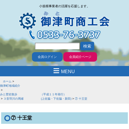
小規模事業者の活躍を応援します。
会員ログイン
会員紹介ページ
≡
MENU
ホーム
御津町地域紹介
みと歴史散歩 （平成１１年発行）
３音羽川の周縁 (上佐脇・下佐脇・新田)
⑦ 十王堂
⑦ 十王堂