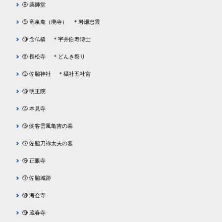
⑧ 薬師堂
⑨ 竜泉庵（廃寺） ＊岩瀬忠震
⑩ 念仏橋 ＊宇井伯寿博士
⑪ 長松寺 ＊どんき祭り
⑫ 佐脇神社 ＊欇社五社宮
⑬ 明王院
⑭ 本見寺
⑮ 侠客雲風亀吉の墓
⑰ 佐脇刀祢太夫の墓
⑯ 正眼寺
⑰ 佐脇城跡
⑱ 海会寺
⑲ 蔵春寺