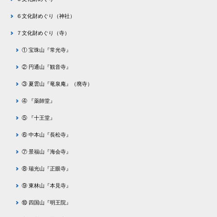
６文化財めぐり（神社）
７文化財めぐり（寺）
① 宝珠山『常光寺』
② 円通山『観音寺』
③ 夏雲山『竜泉庵』（廃寺）
④ 『薬師堂』
⑤ 『十王堂』
⑥ 中本山『長松寺』
⑦ 景福山『海会寺』
⑧ 瑞光山『正眼寺』
⑨ 東林山『本見寺』
⑩ 四国山『明王院』