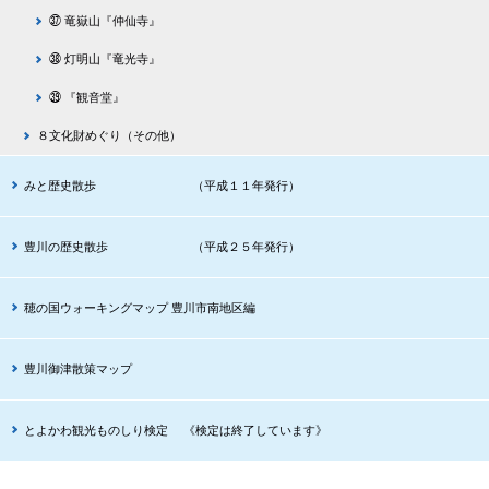
㊲ 竜嶽山『仲仙寺』
㊳ 灯明山『竜光寺』
㊴ 『観音堂』
８文化財めぐり（その他）
みと歴史散歩 （平成１１年発行）
豊川の歴史散歩 （平成２５年発行）
穂の国ウォーキングマップ 豊川市南地区編
豊川御津散策マップ
とよかわ観光ものしり検定 《検定は終了しています》