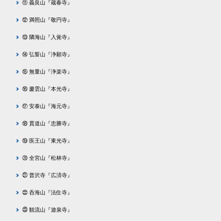
⑪ 義良山『蔵春寺』
⑫ 満照山『敬円寺』
⑬ 隣海山『入覚寺』
⑭ 弘誓山『浄願寺』
⑮ 無量山『浄楽寺』
⑯ 慶雲山『本光寺』
⑰ 安泰山『海元寺』
⑱ 貫道山『忠勝寺』
⑲ 医王山『東光寺』
⑳ 全宮山『松林寺』
㉑ 普沢寺『広済寺』
㉒ 呑海山『法住寺』
㉓ 観流山『遊泉寺』