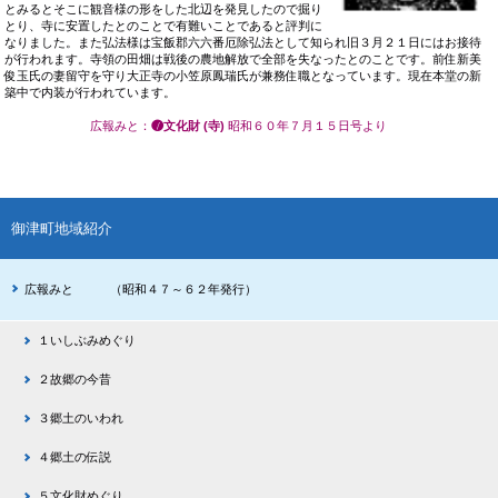
とみるとそこに観音様の形をした北辺を発見したので掘り
とり、寺に安置したとのことで有難いことであると評判に
なりました。また弘法様は宝飯郡六六番厄除弘法として知られ旧３月２１日にはお接待
が行われます。寺領の田畑は戦後の農地解放で全部を失なったとのことです。前住新美
俊玉氏の妻留守を守り大正寺の小笠原鳳瑞氏が兼務住職となっています。現在本堂の新
築中で内装が行われています。
広報みと
：
❼文化財 (寺)
昭和６０年７月１５日号より
御津町地域紹介
広報みと （昭和４７～６２年発行）
１いしぶみめぐり
２故郷の今昔
３郷土のいわれ
４郷土の伝説
５文化財めぐり