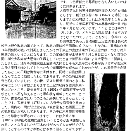
です。古色蒼然たる尊容はかなり古いもののよ
うに拝察されます。
大恩寺第九世照蓮社鎮誉賢阿樹公大和尚を開山
とします。創立は永禄５年（1562）と寺記にあ
りますが広石村誌によれば永禄九年１１月とあ
り、明治１２年広石戸長竹本林作の報告書では
９年７月となっています。１１と七とは字のく
づしぐあいで、どちらにも読み誤まりますので
そうなったのでしょう。ともかく、永禄のころ
野田城主であった菅沼織部正定盈の妻は長沢の
松平上野介政忠の娘であって、政忠の妻は松平清康の娘であり、ちなみに、政忠は永禄
３年桶狭間の戦いで討死しましたがその子康忠の妻は清康の子の広忠の娘、つまり徳川
家康の妹ということになります。この定盈の妻が永禄９年４月１９日になくなり当寺の
開山樹公大和尚が大恩寺の住職をしていたときで菅沼家の請により大恩寺にて新葬をい
たしました。法号を浄隆院殿玉蓮妙清大姉とし今も大恩寺にその墓がありますが菅沼家
より供養料礼物としてもらった金で田畑若干を買求めておかれたが、この海音寺を創建
したあとこの田畑は海音寺に寄付さ
れ、同時に自信は開山
となってここに隠居したわけであります。その当時は海雲
寺と称していました。その後、第３世釈誉祖順のときに私
の寺はこういう縁故がありますと上記の経緯を徳川家康へ
申上げたところ、慶長６年２月（1601）伊奈備前守から寺
領として５石を与えるという黒印状を頂戴したとのことで
すが、古老の話ではいつのころか紛失してしまったという
ことです。宝暦４年（1754）のころ寺号を海音寺と改めま
した。境内の一隅に弘法堂があり観音堂もかね西国三三番
の観音様がお祀りしてあります。その中に木片観世音菩薩
という尊像が安置されていますが、これは文政３年
（1820）御津山の北麓に蘆案というところがあり開墾せら
れることとなりましたが巨木の根があって人夫が斧で切り
割ろうとするのですが刎ねとばされて割ることができずふ