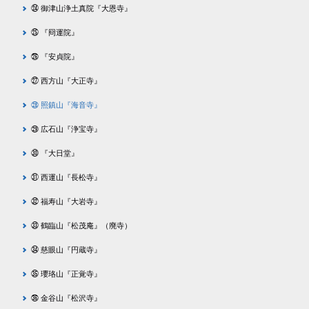
㉔ 御津山浄土真院『大恩寺』
㉕ 『冏運院』
㉖ 『安貞院』
㉗ 西方山『大正寺』
㉘ 照鎮山『海音寺』
㉙ 広石山『浄宝寺』
㉚ 『大日堂』
㉛ 西運山『長松寺』
㉜ 福寿山『大岩寺』
㉝ 鶴臨山『松茂庵』（廃寺）
㉞ 慈眼山『円蔵寺』
㉟ 瓔珞山『正覚寺』
㊱ 金谷山『松沢寺』