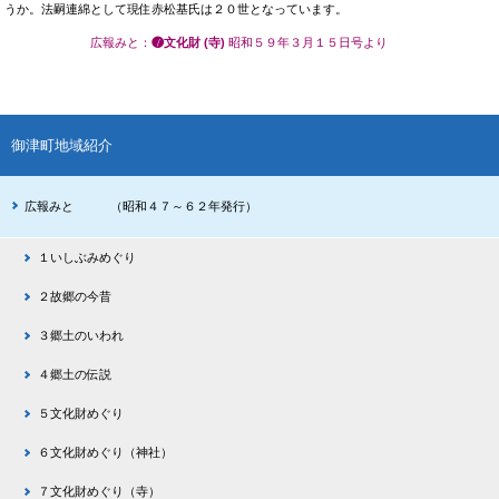
うか。法嗣連綿として現住赤松基氏は２０世となっています。
広報みと
：
❼文化財 (寺)
昭和５９年３月１５日号より
御津町地域紹介
広報みと （昭和４７～６２年発行）
１いしぶみめぐり
２故郷の今昔
３郷土のいわれ
４郷土の伝説
５文化財めぐり
６文化財めぐり（神社）
７文化財めぐり（寺）