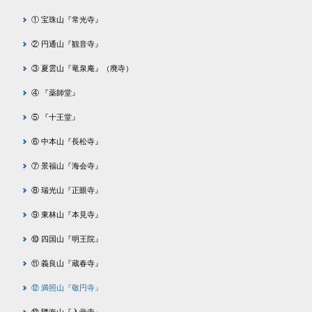
① 宝珠山『常光寺』
② 円通山『観音寺』
③ 夏雲山『竜泉庵』（廃寺）
④ 『薬師堂』
⑤ 『十王堂』
⑥ 中本山『長松寺』
⑦ 景福山『海会寺』
⑧ 瑞光山『正眼寺』
⑨ 東林山『本見寺』
⑩ 四国山『明王院』
⑪ 義良山『蔵春寺』
⑫ 満照山『敬円寺』