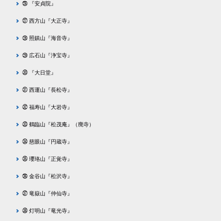
㉖ 『安貞院』
㉗ 西方山『大正寺』
㉘ 照鎮山『海音寺』
㉙ 広石山『浄宝寺』
㉚ 『大日堂』
㉛ 西運山『長松寺』
㉜ 福寿山『大岩寺』
㉝ 鶴臨山『松茂庵』（廃寺）
㉞ 慈眼山『円蔵寺』
㉟ 瓔珞山『正覚寺』
㊱ 金谷山『松沢寺』
㊲ 竜嶽山『仲仙寺』
㊳ 灯明山『竜光寺』