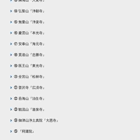
⑬ 隣海山『入覚寺』
⑭ 弘誓山『浄願寺』
⑮ 無量山『浄楽寺』
⑯ 慶雲山『本光寺』
⑰ 安泰山『海元寺』
⑱ 貫道山『忠勝寺』
⑲ 医王山『東光寺』
⑳ 全宮山『松林寺』
㉑ 普沢寺『広済寺』
㉒ 呑海山『法住寺』
㉓ 観流山『遊泉寺』
㉔ 御津山浄土真院『大恩寺』
㉕ 『冏運院』