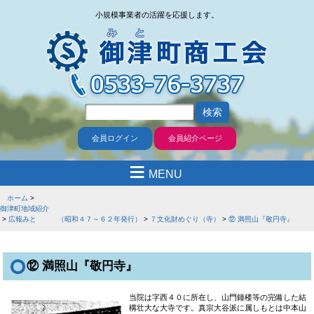
小規模事業者の活躍を応援します。
会員ログイン
会員紹介ページ
≡
MENU
ホーム
御津町地域紹介
広報みと （昭和４７～６２年発行）
７文化財めぐり（寺）
⑫ 満照山『敬円寺』
⑫ 満照山『敬円寺』
当院は字西４０に所在し、山門鐘楼等の完備した結
構壮大な大寺です。真宗大谷派に属しもとは中本山