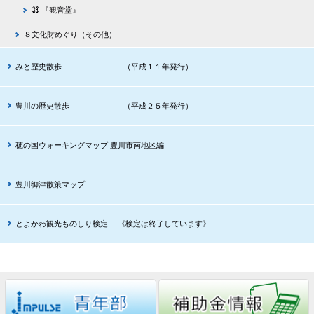
㊴ 『観音堂』
８文化財めぐり（その他）
みと歴史散歩 （平成１１年発行）
豊川の歴史散歩 （平成２５年発行）
穂の国ウォーキングマップ 豊川市南地区編
豊川御津散策マップ
とよかわ観光ものしり検定 《検定は終了しています》