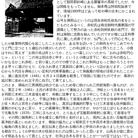
として額田郡針崎にある勝鬘寺の系統でしたが、今
は関係をもっていません。御本尊は阿弥陀如来で
す。境域1300坪ほどあって松や欅の古木にかこまれ
ています。
山号を満照山というのは現在赤松氏祖先の名をとっ
たものとみるべく、赤松氏は南北朝時代播磨国の守
護職として勢力のあった赤松則村依頼の名門で、則
村は南朝に忠勤を励んでいたのですが後には足利尊
氏に属した武将ですが、仏門に入って円心と号しま
したが修業時代慢心を起こしたことがあり、ある寺を訪いそこの和尚をやりこめてやろ
うと門に立つと１１歳位の小僧がいたので、この寺は何というかと問うたところ、小僧
はそれに答えず「お前の名は何というか」としっぺ返しにいったから「おれは赤松円心
じゃ」というと「この寺は別法寺と申す」というと小僧は言下に「松に古今の色なし、
いかなるかこれ赤松」と切り返したので小僧でさえこれだ和尚はもっと強かろうとその
まま早々に逃げかえり、心を入れ替えて真面目に参禅したという話があります。この円
心から５代目を満祐といい足利六代将軍義教によって弟義雅の領地が没収されたことか
ら、遂に嘉吉元年（1441）６月２４日義教を殺害して領国に引揚げたのですが、幕府の
追討軍に攻められ父子共に自刃して果てました。
このとき、満祐の三男満照は幼少であったため母に助けられ三州碧海郡へ落ちのび、の
ち、寛正２年（1461）土呂の本宗寺において蓮如上人に謁し、浄欽という法名をいただ
き同郡三木村に三木道場を建て、布教に従事すること３０年にして永正１２年８月
（1515）入滅しました。子孫は浄欽を襲名して道場を継承したのですが永禄年中松平家
と佐々木の上宮寺との紛争に端を発し、真宗は壊滅的打撃をうけ三木道場も信州飯田に
避難のやむなきに至り、そこの善勝寺に寄寓したのですが、やがてほとぼりもさめたの
で元亀元年（1570）三河に立ちかえり、とりあえず宝飯郡赤根村に仮寓して道場を守
り、その間に御馬村に１寺を建立し敬円寺と名付けました。境内にある古い五輪塔は開
基浄欽の墓といわれています。檀徒の協力により昭和五十七年四月本堂の屋根替が完成
し輪奐の美を加えました。創立以来と思われる槇の木と伊吹の木がありましたがいかな
る都合でしょうか伊吹の木が伐採されたのは惜しかったと思います。山高きが故に貴か
らず樹あるをもって貴としとなす、社寺は古木を存することが一つの宝ではないでしょ