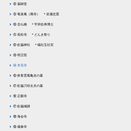
⑧ 薬師堂
⑨ 竜泉庵（廃寺） ＊岩瀬忠震
⑩ 念仏橋 ＊宇井伯寿博士
⑪ 長松寺 ＊どんき祭り
⑫ 佐脇神社 ＊欇社五社宮
⑬ 明王院
⑭ 本見寺
⑮ 侠客雲風亀吉の墓
⑰ 佐脇刀祢太夫の墓
⑯ 正眼寺
⑰ 佐脇城跡
⑱ 海会寺
⑲ 蔵春寺