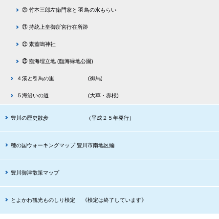
⑳ 竹本三郎左衛門家と 羽鳥の水もらい
㉑ 持統上皇御所宮行在所跡
㉒ 素蓋嗚神社
㉓ 臨海埋立地 (臨海緑地公園)
４湊と引馬の里 (御馬)
５海沿いの道 (大草・赤根)
豊川の歴史散歩 （平成２５年発行）
穂の国ウォーキングマップ 豊川市南地区編
豊川御津散策マップ
とよかわ観光ものしり検定 《検定は終了しています》