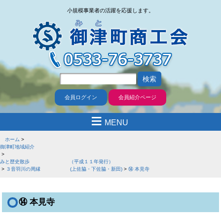
小規模事業者の活躍を応援します。
会員ログイン
会員紹介ページ
≡
MENU
ホーム
御津町地域紹介
みと歴史散歩 （平成１１年発行）
３音羽川の周縁 (上佐脇・下佐脇・新田)
⑭ 本見寺
⑭ 本見寺