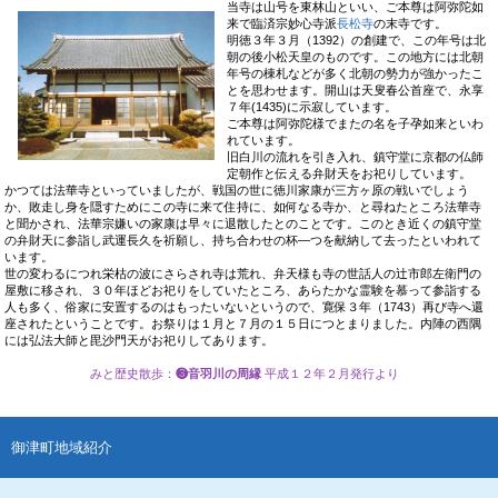
当寺は山号を東
林山といい、ご本尊は阿弥陀如
来で臨済宗妙心寺派
長松寺
の末寺です。
明徳３年３月（1392）の創建で、この年号は北
朝の後小松天皇のものです。この地方には北朝
年号の棟札などが多く北朝の勢力が強かったこ
とを思わせます。開山は天叟春公首座で、永享
７年(1435)に示寂しています。
ご本尊は阿弥陀様でまたの名を子孕如来といわ
れています。
旧白川の流れを引き入れ、鎮守堂に京都の仏師
定朝作と伝える弁財天をお祀りしています。
かつては法華寺といっていましたが、戦国の世に徳川家康が三方ヶ原の戦いでしょう
か、敗走し身を隠すためにこの寺に来て住持に、如何なる寺か、と尋ねたところ法華寺
と聞かされ、法華宗嫌いの家康は早々に退散したとのことです。このとき近くの鎮守堂
の弁財天に参詣し武運長久を祈願し、持ち合わせの杯―つを献納して去ったといわれて
います。
世の変わるにつれ栄枯の波にさらされ寺は荒れ、弁天様も寺の世話人の辻市郎左衛門の
屋敷に移され、３０年ほどお祀りをしていたところ、あらたかな霊験を慕って参詣する
人も多く、俗家に安置するのはもったいないというので、寛保３年（1743）再び寺へ還
座されたということです。お祭りは１月と７月の１５日につとまりました。内陣の西隅
には弘法大師と毘沙門天がお祀りしてあります。
みと歴史散歩
：
❸音羽川の周縁
平成１２年２月発行より
御津町地域紹介