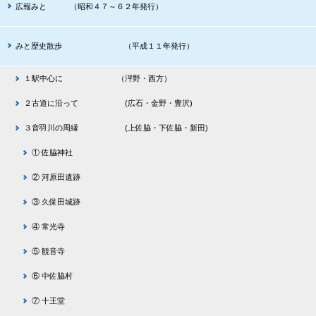
広報みと （昭和４７～６２年発行）
みと歴史散歩 （平成１１年発行）
１駅中心に （泙野・西方）
２古道に沿って (広石・金野・豊沢)
３音羽川の周縁 (上佐脇・下佐脇・新田)
① 佐脇神社
② 河原田遺跡
③ 久保田城跡
④ 常光寺
⑤ 観音寺
⑥ 中佐脇村
⑦ 十王堂