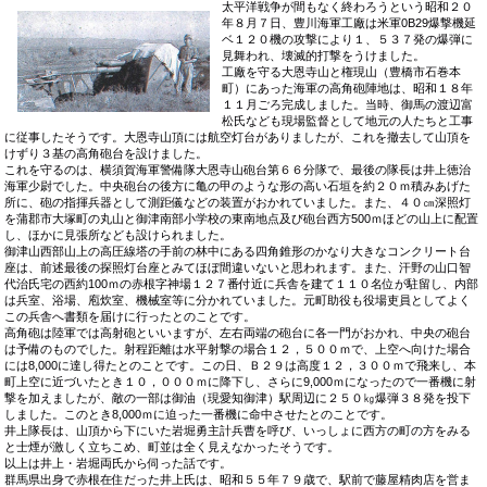
太平洋戦争が間もなく終わろうという昭和２０
年８月７日、豊川海軍工廠は米軍0B29爆撃機延
ベ１２０機の攻撃により１、５３７発の爆弾に
見舞われ、壊滅的打撃をうけました。
工廠を守る大恩寺山と権現山（豊橋市石巻本
町）にあった海軍の高角砲陣地は、昭和１８年
１１月ごろ完成しました。当時、御馬の渡辺富
松氏なども現場監督として地元の人たちと工事
に従事したそうです。大恩寺山頂には航空灯台がありましたが、これを撤去して山頂を
けずり３基の高角砲台を設けました。
これを守るのは、横須賀海軍警備隊大恩寺山砲台第６６分隊で、最後の隊長は井上徳治
海軍少尉でした。中央砲台の後方に亀の甲のような形の高い石垣を約２０ｍ積みあげた
所に、砲の指揮兵器として測距儀などの装置がおかれていました。また、４０㎝深照灯
を蒲郡市大塚町の丸山と御津南部小学校の東南地点及び砲台西方500ｍほどの山上に配置
し、ほかに見張所なども設けられました。
御津山西部山上の高圧線塔の手前の林中にある四角錐形のかなり大きなコンクリート台
座は、前述最後の探照灯台座とみてほぼ間違いないと思われます。また、汗野の山口智
代治氏宅の西約100ｍの赤根字神場１２７番付近に兵舎を建て１１０名位が駐留し、内部
は兵室、浴場、庖炊室、機械室等に分かれていました。元町助役も役場吏員としてよく
この兵舎へ書類を届けに行ったとのことです。
高角砲は陸軍では高射砲といいますが、左右両端の砲台に各一門がおかれ、中央の砲台
は予備のものでした。射程距離は水平射撃の場合１２，５００ｍで、上空へ向けた場合
には8,000に達し得たとのことです。この日、Ｂ２９は高度１２，３００ｍで飛来し、本
町上空に近づいたとき１０，０００ｍに降下し、さらに9,000ｍになったので一番機に射
撃を加えましたが、敵の一部は御油（現愛知御津）駅周辺に２５０㎏爆弾３８発を投下
しました。このとき8,000ｍに迫った一番機に命中させたとのことです。
井上隊長は、山頂から下にいた岩堀勇主計兵曹を呼び、いっしょに西方の町の方をみる
と士煙が激しく立ちこめ、町並は全く見えなかったそうです。
以上は井上・岩堀両氏から伺った話です。
群馬県出身で赤根在住だった井上氏は、昭和５５年７９歳で、駅前で藤屋精肉店を営ま