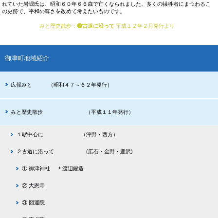
れていた岩堀氏は、昭和６０年６６歳で亡くなられました。多くの犠牲者にまつわるこ
の史跡で、平和の尊さを改めて考えたいものです。
みと歴史散歩
：
❷古道に沿って
平成１２年２月発行より
御津町地域紹介
広報みと （昭和４７～６２年発行）
みと歴史散歩 （平成１１年発行）
１駅中心に （泙野・西方）
２古道に沿って (広石・金野・豊沢)
① 御津神社 ＊渡辺鑵造
② 大恩寺
③ 囧運院