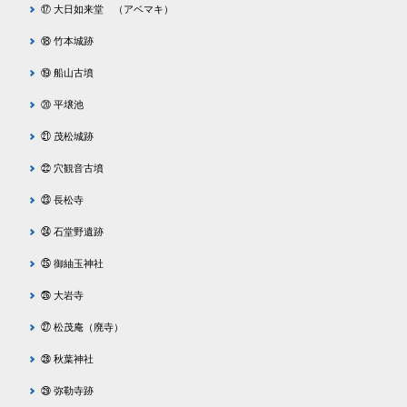
⑰ 大日如来堂 （アベマキ）
⑱ 竹本城跡
⑲ 船山古墳
⑳ 平壌池
㉑ 茂松城跡
㉒ 穴観音古墳
㉓ 長松寺
㉔ 石堂野遺跡
㉕ 御紬玉神社
㉖ 大岩寺
㉗ 松茂庵（廃寺）
㉘ 秋葉神社
㉙ 弥勒寺跡