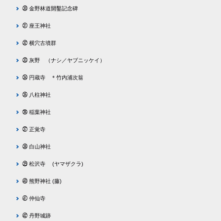
㉚ 金野林道開鑿記念碑
㉛ 座王神社
㉜ 横穴古墳群
㉝ 灰野 （ナシ／ヤブニッケイ）
㉞ 円蔵寺 ＊竹内浦次翁
㉟ 八柱神社
㊱ 稲葉神社
㊲ 正覚寺
㊳ 白山神社
㊴ 松沢寺 (ヤマザクラ)
㊵ 熊野神社 (藤)
㊶ 仲仙寺
㊷ 丹野城跡