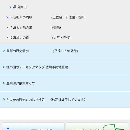
㊸ 宮路山
３音羽川の周縁 (上佐脇・下佐脇・新田)
４湊と引馬の里 (御馬)
５海沿いの道 (大草・赤根)
豊川の歴史散歩 （平成２５年発行）
穂の国ウォーキングマップ 豊川市南地区編
豊川御津散策マップ
とよかわ観光ものしり検定 《検定は終了しています》