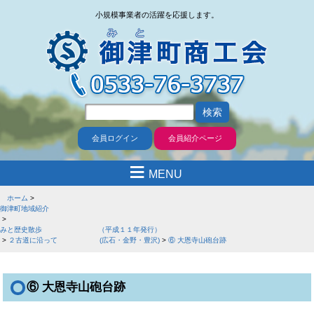
小規模事業者の活躍を応援します。
会員ログイン
会員紹介ページ
≡
MENU
ホーム
御津町地域紹介
みと歴史散歩 （平成１１年発行）
２古道に沿って (広石・金野・豊沢)
⑥ 大恩寺山砲台跡
⑥ 大恩寺山砲台跡