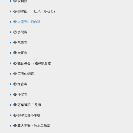
④ 安貞院
⑤ 御津山 （ヒメハルゼミ）
⑥ 大恩寺山砲台跡
⑦ 多聞閣
⑧ 竜光寺
⑨ 大正寺
⑩ 観音教会 （通称観音堂）
⑪ 広石の銅鐸
⑫ 海音寺
⑬ 浄宝寺
⑭ 万葉遺跡 二見道
⑮ 御津北部小学校
⑯ 義人平野・竹本二氏墓