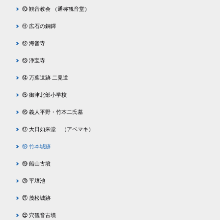
⑩ 観音教会 （通称観音堂）
⑪ 広石の銅鐸
⑫ 海音寺
⑬ 浄宝寺
⑭ 万葉遺跡 二見道
⑮ 御津北部小学校
⑯ 義人平野・竹本二氏墓
⑰ 大日如来堂 （アベマキ）
⑱ 竹本城跡
⑲ 船山古墳
⑳ 平壌池
㉑ 茂松城跡
㉒ 穴観音古墳