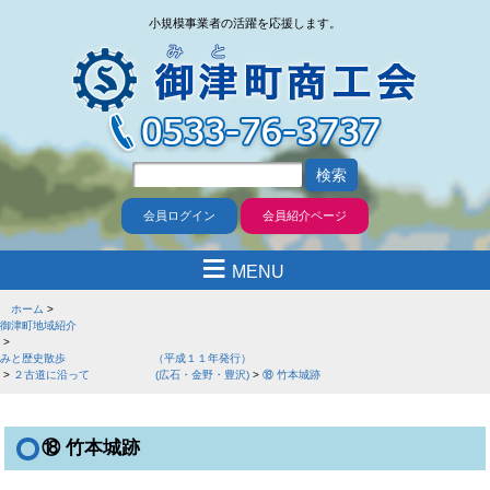
小規模事業者の活躍を応援します。
会員ログイン
会員紹介ページ
≡
MENU
ホーム
御津町地域紹介
みと歴史散歩 （平成１１年発行）
２古道に沿って (広石・金野・豊沢)
⑱ 竹本城跡
⑱ 竹本城跡