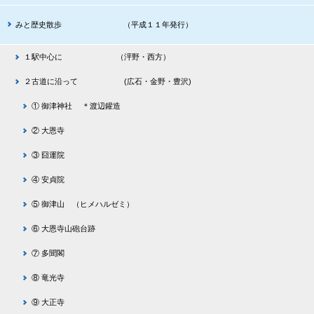
みと歴史散歩 （平成１１年発行）
１駅中心に （泙野・西方）
２古道に沿って (広石・金野・豊沢)
① 御津神社 ＊渡辺鑵造
② 大恩寺
③ 囧運院
④ 安貞院
⑤ 御津山 （ヒメハルゼミ）
⑥ 大恩寺山砲台跡
⑦ 多聞閣
⑧ 竜光寺
⑨ 大正寺