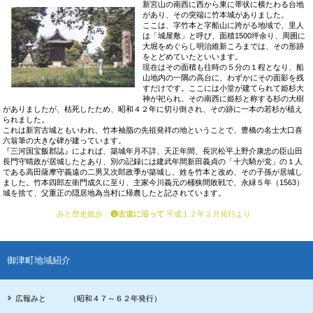
新宮山の南西に西から東に帯状に横たわる台地
があり、その突端に竹本城がありました。
ここは、字竹本と字船山に跨がる地域で、里人
は「城屋敷」と呼び、面積1500坪余り、周囲に
大堀をめぐらし明治維新ころまでは、その形跡
をとどめていたといいます。
現在はその面積も往時の５分の１程となり、船
山地内の一隅の高台に、わずかにその面影を残
すだけです。ここには小堂が建てられて姫杉大
神が祀られ、その南西に姫杉と称する杉の大樹
がありましたが、枯死したため、昭和４２年に切り倒され、その跡に一本の若杉が植え
られました。
これは新宮古城ともいわれ、竹本袖脂の先祖発祥の地ということで、豊橋の名士大口喜
六翁筆の大きな碑が建っています。
『三河国宝飯郡誌』によれば、築城年月不詳、天正年間、長沢松平上野介康忠の臣山田
長門守晴政が居城したとあり、別の記録には建武年間新田義貞の「十六騎が党」の１人
である高田薩摩守義遠の二男又次郎政季が築城し、姓を竹本と改め、その子孫が居城し
ました。竹本四郎左衛門成久に至り、主家今川義元の桶狭間敗戦で、永緑５年（1563）
城を捨て、父重正の隠居地為当村に帰農したと記されています。
みと歴史散歩
：
❷古道に沿って
平成１２年２月発行より
御津町地域紹介
広報みと （昭和４７～６２年発行）