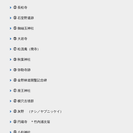
㉓ 長松寺
㉔ 石堂野遺跡
㉕ 御紬玉神社
㉖ 大岩寺
㉗ 松茂庵（廃寺）
㉘ 秋葉神社
㉙ 弥勒寺跡
㉚ 金野林道開鑿記念碑
㉛ 座王神社
㉜ 横穴古墳群
㉝ 灰野 （ナシ／ヤブニッケイ）
㉞ 円蔵寺 ＊竹内浦次翁
㉟ 八柱神社