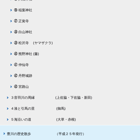
㊱ 稲葉神社
㊲ 正覚寺
㊳ 白山神社
㊴ 松沢寺 (ヤマザクラ)
㊵ 熊野神社 (藤)
㊶ 仲仙寺
㊷ 丹野城跡
㊸ 宮路山
３音羽川の周縁 (上佐脇・下佐脇・新田)
４湊と引馬の里 (御馬)
５海沿いの道 (大草・赤根)
豊川の歴史散歩 （平成２５年発行）