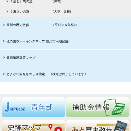
４湊と引馬の里 (御馬)
５海沿いの道 (大草・赤根)
豊川の歴史散歩 （平成２５年発行）
穂の国ウォーキングマップ 豊川市南地区編
豊川御津散策マップ
とよかわ観光ものしり検定 《検定は終了しています》