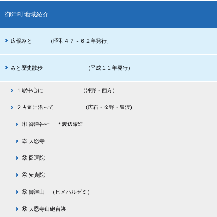
御津町地域紹介
広報みと （昭和４７～６２年発行）
みと歴史散歩 （平成１１年発行）
１駅中心に （泙野・西方）
２古道に沿って (広石・金野・豊沢)
① 御津神社 ＊渡辺鑵造
② 大恩寺
③ 囧運院
④ 安貞院
⑤ 御津山 （ヒメハルゼミ）
⑥ 大恩寺山砲台跡