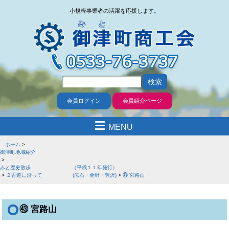
小規模事業者の活躍を応援します。
会員ログイン
会員紹介ページ
≡
MENU
ホーム
御津町地域紹介
みと歴史散歩 （平成１１年発行）
２古道に沿って (広石・金野・豊沢)
㊸ 宮路山
㊸ 宮路山