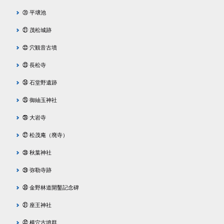
⑳ 平壌池
㉑ 茂松城跡
㉒ 穴観音古墳
㉓ 長松寺
㉔ 石堂野遺跡
㉕ 御紬玉神社
㉖ 大岩寺
㉗ 松茂庵（廃寺）
㉘ 秋葉神社
㉙ 弥勒寺跡
㉚ 金野林道開鑿記念碑
㉛ 座王神社
㉜ 横穴古墳群