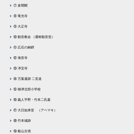
⑦ 多聞閣
⑧ 竜光寺
⑨ 大正寺
⑩ 観音教会 （通称観音堂）
⑪ 広石の銅鐸
⑫ 海音寺
⑬ 浄宝寺
⑭ 万葉遺跡 二見道
⑮ 御津北部小学校
⑯ 義人平野・竹本二氏墓
⑰ 大日如来堂 （アベマキ）
⑱ 竹本城跡
⑲ 船山古墳