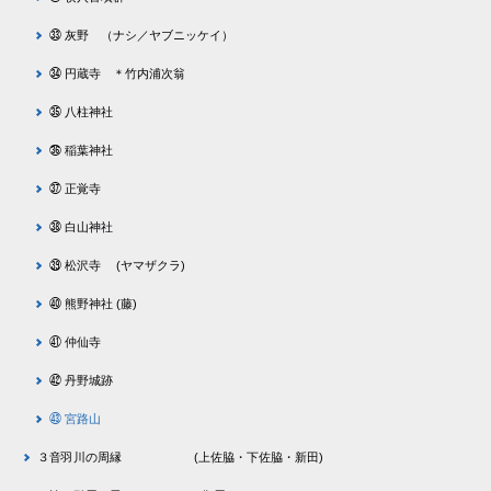
㉝ 灰野 （ナシ／ヤブニッケイ）
㉞ 円蔵寺 ＊竹内浦次翁
㉟ 八柱神社
㊱ 稲葉神社
㊲ 正覚寺
㊳ 白山神社
㊴ 松沢寺 (ヤマザクラ)
㊵ 熊野神社 (藤)
㊶ 仲仙寺
㊷ 丹野城跡
㊸ 宮路山
３音羽川の周縁 (上佐脇・下佐脇・新田)