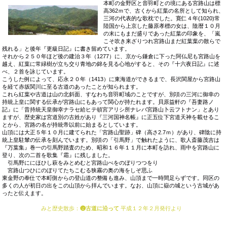
本町の金野区と音羽町との境にある宮路山は標
高362ｍで、古くから紅葉の名所として知られ、
三河の代表的な歌枕でした。寛仁４年(1020)常
陸国から上京した藤原孝標の女は、陰暦１０月
の末にもまだ盛りであった紅葉の印象を、「嵐
こそ吹き来ざりつれ宮路山まだ紅葉葉の散らで
残れる」と後年『更級日記』に書き留めています。
それから２５０年ほど後の建治３年（1277）に、京から鎌倉に下った阿仏尼も宮路山を
越え、紅葉に常緑樹が立ち交り青地の錦を見る心地がすると、その『十六夜日記』に述
べ、２首を詠じています。
こうした例によって、応永２０年（1413）に東海道ができるまで、長沢関屋から宮路山
を経て赤坂関川に至る古道のあったことが知られます。
これら紅葉や古道は山の北斜面、すなわち音羽町域のことですが、別項の三河に御幸の
持統上皇に関する伝承が宮路山にもあって関心が持たれます。貝原益軒の『吾妻路ノ
記』に「昔持統天皇御幸ナラセ給ヒテ頓宮アリシ所ナレバ宮路山卜云フトナン」とあり
ますが、歴史家は宮道別の古姓があり『三河国神名帳』に正五位下宮道天神を載せるこ
とから、宮路の名が持統帝以前に始まるとしています。
山頂には大正５年１０月に建てられた「宮路山聖跡」碑（高さ2.7ｍ）があり、碑陰に持
統上皇駐輦の伝承を刻んでいます。別項の「引馬野」で触れたように、歌人斎藤茂吉は
『万葉集』巻一の引馬野踏査のため、昭和１６年１１月に本町を訪れ、雨中を宮路山に
登り、次の二首を歌集『霜』に残しました。
引馬野ににほひし萩をみとめむと宮路山べをのぼりつつをり
宮路山つひにのぼりてたちこむる狭霧の奥の海をしぞ思ふ
東金野の奉仕で本町側からの登山道の整備も進み、山頂まで一時間足らずです。同区の
多くの人が初日の出をこの山頂から拝んでいます。なお、山頂に嶽の城という古城があ
ったと伝えます。
みと歴史散歩
：
❷古道に沿って
平成１２年２月発行より