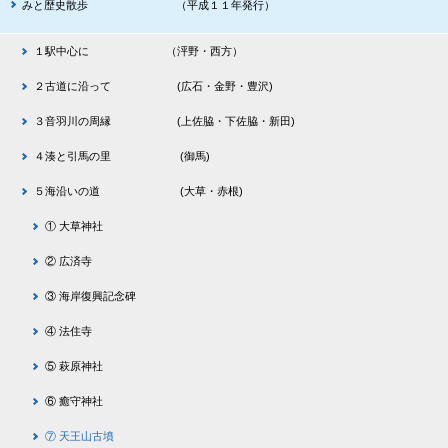
みと歴史散歩 （平成１１年発行）
１駅中心に （泙野・西方）
２古道に沿って (広石・金野・豊沢)
３音羽川の周縁 (上佐脇・下佐脇・新田)
４湊と引馬の里 (御馬)
５海沿いの道 (大草・赤根)
① 大草神社
② 広済寺
③ 海岸復興記念碑
④ 法住寺
⑤ 萩原神社
⑥ 癒守神社
⑦ 天王山古墳