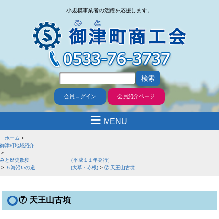
小規模事業者の活躍を応援します。
会員ログイン
会員紹介ページ
≡
MENU
ホーム
御津町地域紹介
みと歴史散歩 （平成１１年発行）
５海沿いの道 (大草・赤根)
⑦ 天王山古墳
⑦ 天王山古墳