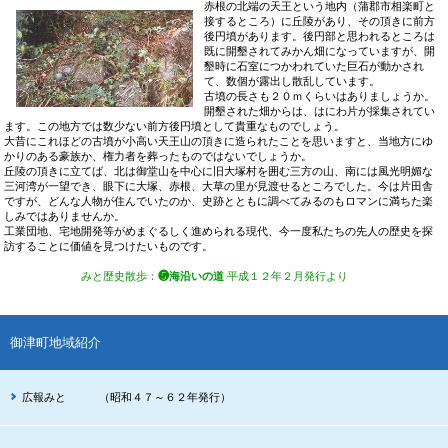
赤根の北端の天王という地内（蒲郡市相楽町と
接するところ）に丘陵があり、その頂きに前方
後円墳があります。後円部と思われるところは
既に開墾されてみかん畑になっていますが、開
墾時に石室につかわれていた巨石が動かされ
て、数個が露出し散乱しています。
古墳の長さも２０ｍくらいはありましょうか。
開墾された畑からは、はにわ片が採集されてい
ます。この地方では数少ない前方後円墳として貴重なものでしょう。
大昔にこれほどの古墳が小高い天王山の頂きに造られたことを思いますと、当地方にゆ
かりのある豪族か、権力者を葬ったものではないでしょうか。
丘陵の頂きに立てば、北は御堂山を中心に旧大塚村を囲む三方の山、南には風光明媚な
三河湾が一望でき、眼下に大塚、赤根、大草の里が見渡せるところでした。今は片田舎
ですが、どんな人物が住んでいたのか、史跡とともに調べてみるのもロマンに満ちた楽
しみではありませんか。
工業団地、宅地開発等がめまぐるしく進められる現代、今一度私たちの先人の歴史を探
訪することに価値を見つけたいものです。
みと歴史散歩
：
❺海沿いの道
平成１２年２月発行より
御津町地域紹介
広報みと （昭和４７～６２年発行）