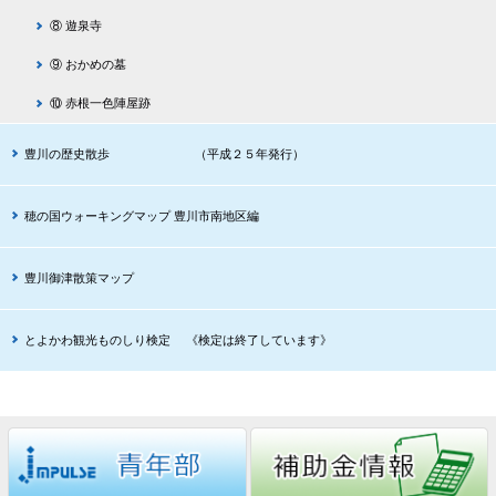
⑧ 遊泉寺
⑨ おかめの墓
⑩ 赤根一色陣屋跡
豊川の歴史散歩 （平成２５年発行）
穂の国ウォーキングマップ 豊川市南地区編
豊川御津散策マップ
とよかわ観光ものしり検定 《検定は終了しています》